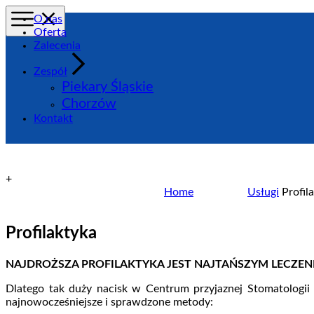
O nas
Oferta
Zalecenia
Zespół
Piekary Śląskie
Zadzwoń
Chorzów
Kontakt
+
Home
Usługi
Profil
Profilaktyka
NAJDROŻSZA PROFILAKTYKA JEST NAJTAŃSZYM LECZEN
Dlatego tak duży nacisk w Centrum przyjaznej Stomatologi
najnowocześniejsze i sprawdzone metody: