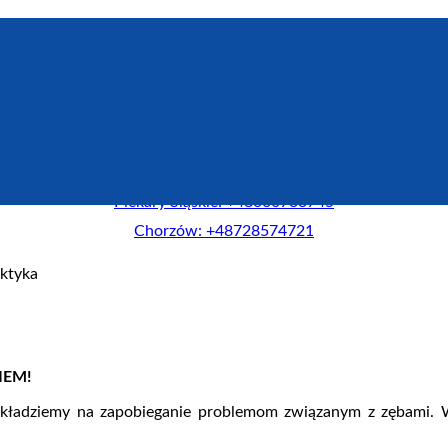
Zadzwoń do Centrum New-Dent:
Piekary Śląskie: +48660733745
Chorzów: +48728574721
aktyka
IEM!
i kładziemy na zapobieganie problemom związanym z zębami. 