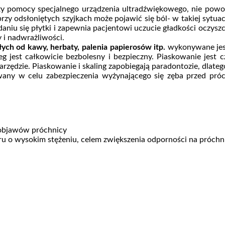
pomocy specjalnego urządzenia ultradźwiękowego, nie powodu
rzy odsłoniętych szyjkach może pojawić się ból- w takiej sytua
iu się płytki i zapewnia pacjentowi uczucie gładkości oczyszc
 i nadwrażliwości.
ych od kawy, herbaty, palenia papierosów itp.
wykonywane jest
jest całkowicie bezbolesny i bezpieczny. Piaskowanie jest c
arzędzie. Piaskowanie i skaling zapobiegają paradontozie, dlate
any w celu zabezpieczenia wyżynającego się zęba przed próch
 objawów próchnicy
uoru o wysokim stężeniu, celem zwiększenia odporności na próchn