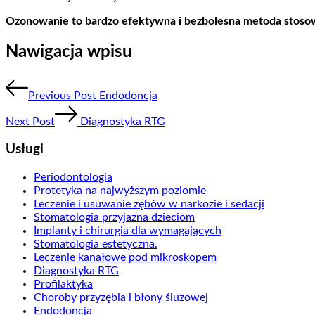
Ozonowanie to bardzo efektywna i bezbolesna metoda stosowan
Nawigacja wpisu
Previous Post
Endodoncja
Next Post
Diagnostyka RTG
Usługi
Periodontologia
Protetyka na najwyższym poziomie
Leczenie i usuwanie zębów w narkozie i sedacji
Stomatologia przyjazna dzieciom
Implanty i chirurgia dla wymagających
Stomatologia estetyczna.
Leczenie kanałowe pod mikroskopem
Diagnostyka RTG
Profilaktyka
Choroby przyzębia i błony śluzowej
Endodoncja