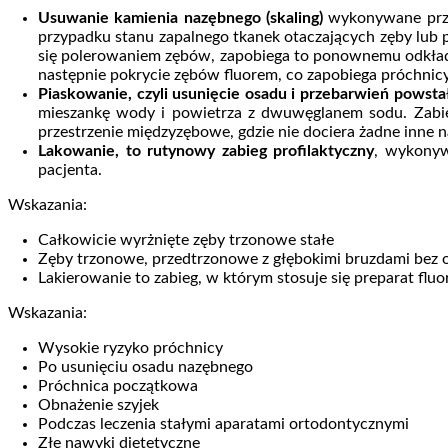
Usuwanie kamienia nazębnego (skaling)
wykonywane przy 
przypadku stanu zapalnego tkanek otaczających zęby lub p
się polerowaniem zębów, zapobiega to ponownemu odkładan
następnie pokrycie zębów fluorem, co zapobiega próchnicy
Piaskowanie, czyli usunięcie osadu i przebarwień powstał
mieszankę wody i powietrza z dwuwęglanem sodu. Zabieg 
przestrzenie międzyzębowe, gdzie nie dociera żadne inne n
Lakowanie, to rutynowy zabieg profilaktyczny
, wykonyw
pacjenta.
Wskazania:
Całkowicie wyrżnięte zęby trzonowe stałe
Zęby trzonowe, przedtrzonowe z głębokimi bruzdami bez
Lakierowanie to zabieg, w którym stosuje się preparat fl
Wskazania:
Wysokie ryzyko próchnicy
Po usunięciu osadu nazębnego
Próchnica początkowa
Obnażenie szyjek
Podczas leczenia stałymi aparatami ortodontycznymi
Złe nawyki dietetyczne