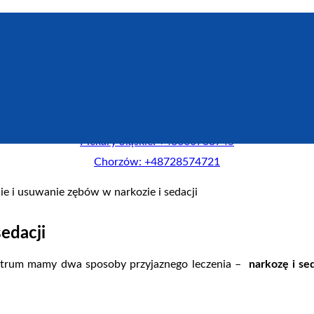
Zadzwoń do Centrum New-Dent:
Piekary Śląskie: +48660733745
Chorzów: +48728574721
ie i usuwanie zębów w narkozie i sedacji
edacji
entrum mamy dwa sposoby przyjaznego leczenia –
narkozę i s