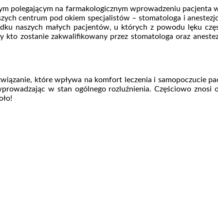
ym polegającym na farmakologicznym wprowadzeniu pacjenta w s
szych centrum pod okiem specjalistów – stomatologa i anestezjo
padku naszych małych pacjentów, u których z powodu lęku częs
 kto zostanie zakwalifikowany przez stomatologa oraz aneste
iązanie, które wpływa na komfort leczenia i samopoczucie pac
 wprowadzając w stan ogólnego rozluźnienia. Częściowo znosi
oło!