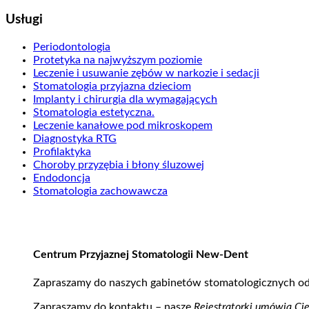
Usługi
Periodontologia
Protetyka na najwyższym poziomie
Leczenie i usuwanie zębów w narkozie i sedacji
Stomatologia przyjazna dzieciom
Implanty i chirurgia dla wymagających
Stomatologia estetyczna.
Leczenie kanałowe pod mikroskopem
Diagnostyka RTG
Profilaktyka
Choroby przyzębia i błony śluzowej
Endodoncja
Stomatologia zachowawcza
Centrum Przyjaznej Stomatologii New-Dent
Zapraszamy do naszych gabinetów stomatologicznych od 
Zapraszamy do kontaktu – nasze
Rejestratorki umówią Ci