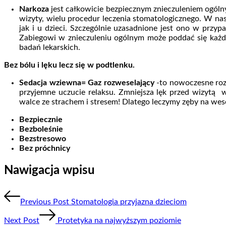
Narkoza
jest całkowicie bezpiecznym znieczuleniem ogóln
wizyty, wielu procedur leczenia stomatologicznego. W na
jak i u dzieci. Szczególnie uzasadnione jest ono w przy
Zabiegowi w znieczuleniu ogólnym może poddać się każdy
badań lekarskich.
Bez bólu i lęku lecz się w podtlenku.
Sedacja wziewna= Gaz rozweselający
-to nowoczesne rozw
przyjemne uczucie relaksu. Zmniejsza lęk przed wizytą
walce ze strachem i stresem! Dlatego leczymy zęby na wes
Bezpiecznie
Bezboleśnie
Bezstresowo
Bez próchnicy
Nawigacja wpisu
Previous Post
Stomatologia przyjazna dzieciom
Next Post
Protetyka na najwyższym poziomie