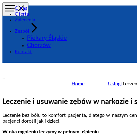
O nas
Oferta
Zalecenia
Zespół
Piekary Śląskie
Zadzwoń
Chorzów
Kontakt
+
Home
Usługi
Leczen
Leczenie i usuwanie zębów w narkozie i s
Leczenie bez bólu to komfort pacjenta, dlatego w naszym c
pacjenci dorośli jak i dzieci.
W oka mgnieniu leczymy w pełnym uśpieniu.