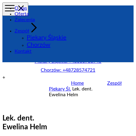
O nas
Oferta
Zalecenia
Zespół
Piekary Śląskie
Zadzwoń
Chorzów
Zadzwoń do Centrum New-Dent:
Kontakt
Piekary Śląskie: +48660733745
Chorzów: +48728574721
+
Home
Zespół
Piekary Śl.
Lek. dent.
Ewelina Helm
Lek. dent.
Ewelina Helm