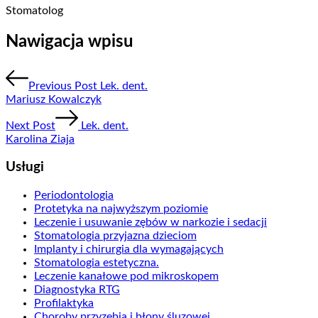
Stomatolog
Nawigacja wpisu
Previous Post
Lek. dent.
Mariusz Kowalczyk
Next Post
Lek. dent.
Karolina Ziaja
Usługi
Periodontologia
Protetyka na najwyższym poziomie
Leczenie i usuwanie zębów w narkozie i sedacji
Stomatologia przyjazna dzieciom
Implanty i chirurgia dla wymagających
Stomatologia estetyczna.
Leczenie kanałowe pod mikroskopem
Diagnostyka RTG
Profilaktyka
Choroby przyzębia i błony śluzowej